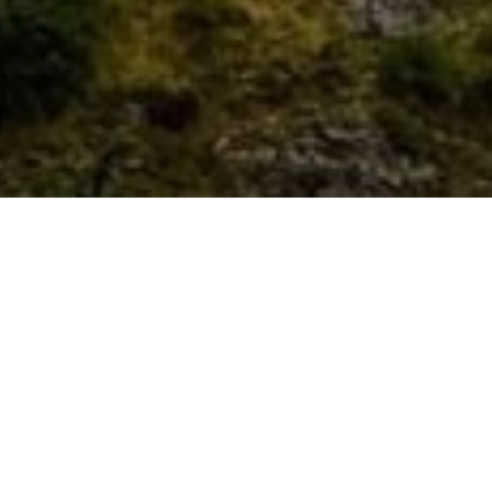
in Costa d’Amalfi: un sentiero dedicato ad un general
neti e rovine rupestri
 Fiore
tà dipinta
” della Costiera Amalfitana, in una zona chiamata
nalbera il
Sentiero
di
Abu Tabela
. Il nome, nella sua peculi
i conquista. Abu Tabela era infatti l’appellativo di
Paolo A