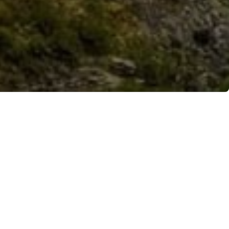
e nostrano dalle grandi
 Pino, al di sopra della
arità, sviscera storie di
vitabile
, un agerolese