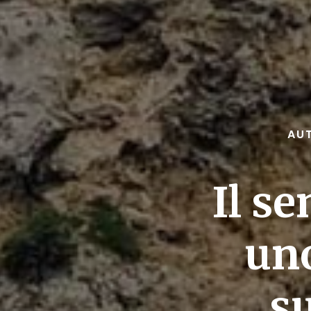
AUT
Il se
uno
s