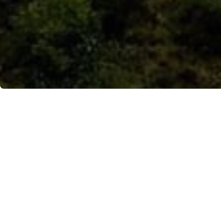
Da Furore a San Lazzaro 
gesta, tra distese di vig
8 ottobre 2020, di Saveria
A
Furore
, la popolare “
cit
Chiesa di San Michele, si i
guerra, di temerarietà e d