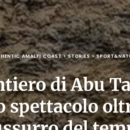
HENTIC AMALFI COAST
>
STORIES
>
SPORT&NAT
ntiero di Abu T
 spettacolo oltr
ussurro del tem