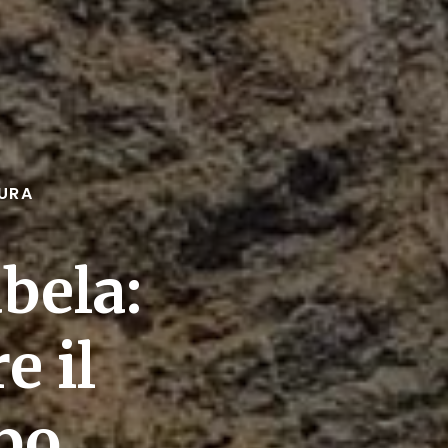
URA
abela:
e il
po