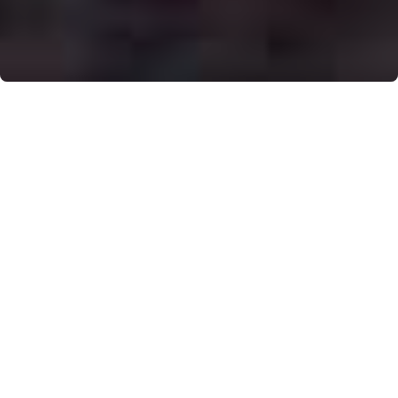
Sapori mitteleuropei si intrecciano a tradizioni
lombarde ed agerolesi: da Palazzo Acampora,
l’elegante “combo” della chef Petronilla Naclerio
8 giugno 2021, di Annamaria Parlato
La posizione di
Agerola
è una delle migliori per
godere appieno delle infinite ricchezze della Costa
d’Amalfi: incastrata tra i Monti Lattari, con un ampio
sguardo alla Costiera Amalfitana e inserita nel
Sentiero degli Dei, la città ha da sempre un ruolo di
avamposto culturale nella cornice della Costiera