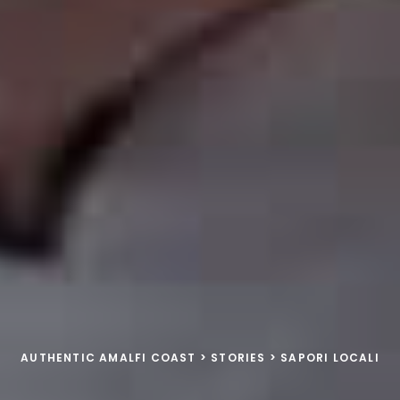
AUTHENTIC AMALFI COAST
>
STORIES
>
SAPORI LOCALI