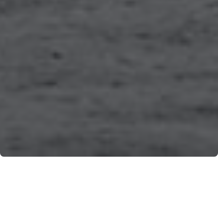
Dopo due anni di attesa a causa della pandemia
ritorna dal 3 al 5 giugno 2022 in Costa d’Amalfi il
glorioso Palio remiero. Una manifestazione che
rievoca l’importanza storico, culturale, artistico e